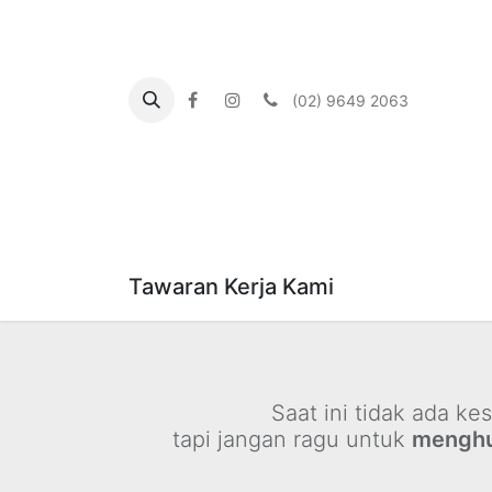
(02) 9649 2063
Beranda
About us
What's On
Our Com
Tawaran Kerja Kami
Saat ini tidak ada k
tapi jangan ragu untuk
menghu