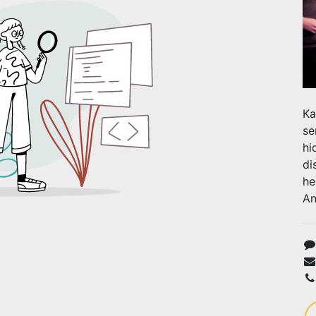
Ka
se
hi
di
he
An