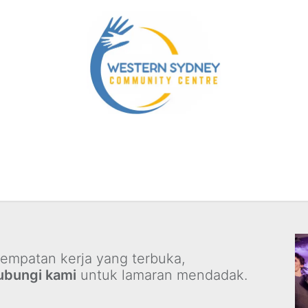
munity Services
Our NDIS Services
Energy Account
esempatan kerja yang terbuka,
bungi kami
untuk lamaran mendadak.